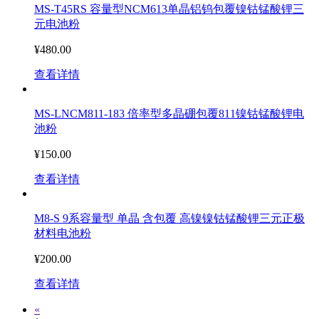
MS-T45RS 容量型NCM613单晶铝钨包覆镍钴锰酸锂三
元电池粉
¥480.00
查看详情
MS-LNCM811-183 倍率型多晶硼包覆811镍钴锰酸锂电
池粉
¥150.00
查看详情
M8-S 9系容量型 单晶 含包覆 高镍镍钴锰酸锂三元正极
材料电池粉
¥200.00
查看详情
«