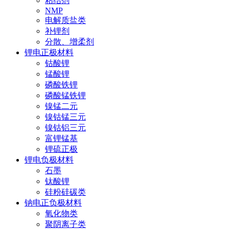
粘结剂
NMP
电解质盐类
补锂剂
分散、增柔剂
锂电正极材料
钴酸锂
锰酸锂
磷酸铁锂
磷酸锰铁锂
镍锰二元
镍钴锰三元
镍钴铝三元
富锂锰基
锂硫正极
锂电负极材料
石墨
钛酸锂
硅粉硅碳类
钠电正负极材料
氧化物类
聚阴离子类