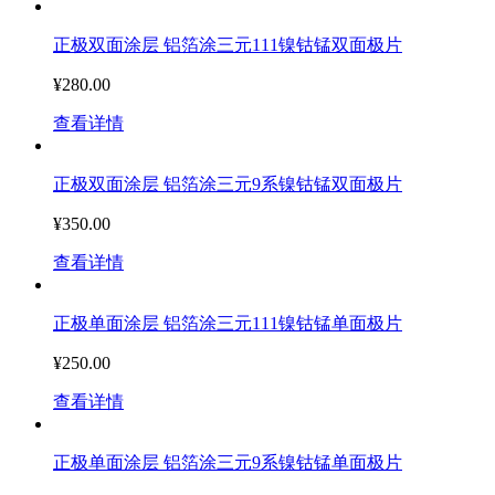
正极双面涂层 铝箔涂三元111镍钴锰双面极片
¥280.00
查看详情
正极双面涂层 铝箔涂三元9系镍钴锰双面极片
¥350.00
查看详情
正极单面涂层 铝箔涂三元111镍钴锰单面极片
¥250.00
查看详情
正极单面涂层 铝箔涂三元9系镍钴锰单面极片