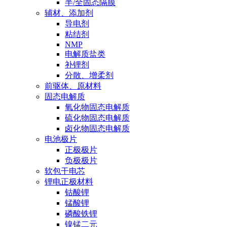
半/全固态隔膜
辅材、添加剂
导电剂
粘结剂
NMP
电解质盐类
补锂剂
分散、增柔剂
前驱体、原材料
固态电解质
氧化物固态电解质
硫化物固态电解质
卤化物固态电解质
电池极片
正极极片
负极极片
软包干电芯
锂电正极材料
钴酸锂
锰酸锂
磷酸铁锂
镍锰二元