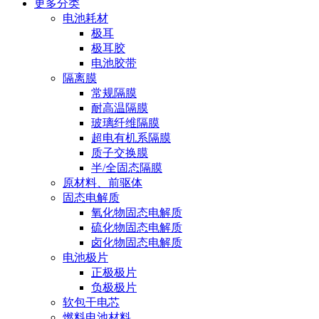
更多分类
电池耗材
极耳
极耳胶
电池胶带
隔离膜
常规隔膜
耐高温隔膜
玻璃纤维隔膜
超电有机系隔膜
质子交换膜
半/全固态隔膜
原材料、前驱体
固态电解质
氧化物固态电解质
硫化物固态电解质
卤化物固态电解质
电池极片
正极极片
负极极片
软包干电芯
燃料电池材料