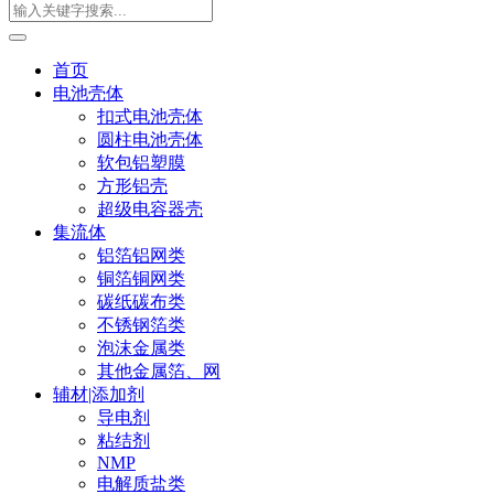
首页
电池壳体
扣式电池壳体
圆柱电池壳体
软包铝塑膜
方形铝壳
超级电容器壳
集流体
铝箔铝网类
铜箔铜网类
碳纸碳布类
不锈钢箔类
泡沫金属类
其他金属箔、网
辅材|添加剂
导电剂
粘结剂
NMP
电解质盐类