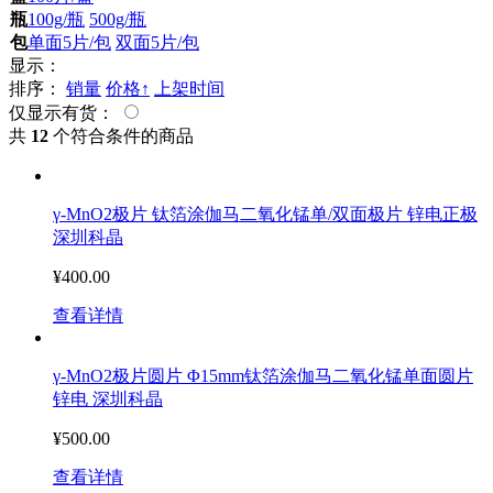
瓶
100g/瓶
500g/瓶
包
单面5片/包
双面5片/包
显示：
排序：
销量
价格↑
上架时间
仅显示有货：
共
12
个符合条件的商品
γ-MnO2极片 钛箔涂伽马二氧化锰单/双面极片 锌电正极
深圳科晶
¥400.00
查看详情
γ-MnO2极片圆片 Φ15mm钛箔涂伽马二氧化锰单面圆片
锌电 深圳科晶
¥500.00
查看详情