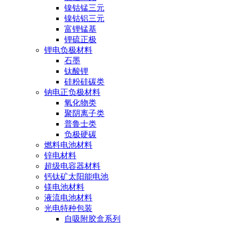
镍钴锰三元
镍钴铝三元
富锂锰基
锂硫正极
锂电负极材料
石墨
钛酸锂
硅粉硅碳类
钠电正负极材料
氧化物类
聚阴离子类
普鲁士类
负极硬碳
燃料电池材料
锌电材料
超级电容器材料
钙钛矿太阳能电池
镁电池材料
液流电池材料
光电特种包装
自吸附胶盒系列