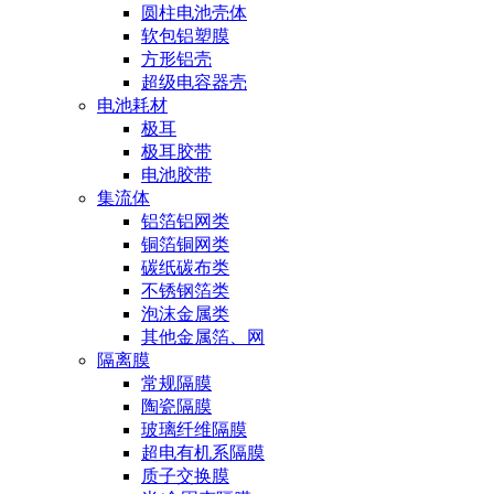
圆柱电池壳体
软包铝塑膜
方形铝壳
超级电容器壳
电池耗材
极耳
极耳胶带
电池胶带
集流体
铝箔铝网类
铜箔铜网类
碳纸碳布类
不锈钢箔类
泡沫金属类
其他金属箔、网
隔离膜
常规隔膜
陶瓷隔膜
玻璃纤维隔膜
超电有机系隔膜
质子交换膜