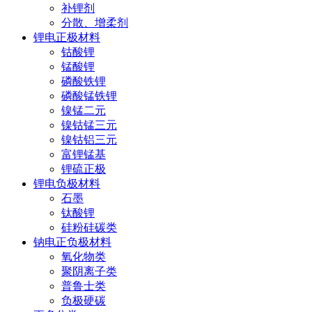
补锂剂
分散、增柔剂
锂电正极材料
钴酸锂
锰酸锂
磷酸铁锂
磷酸锰铁锂
镍锰二元
镍钴锰三元
镍钴铝三元
富锂锰基
锂硫正极
锂电负极材料
石墨
钛酸锂
硅粉硅碳类
钠电正负极材料
氧化物类
聚阴离子类
普鲁士类
负极硬碳