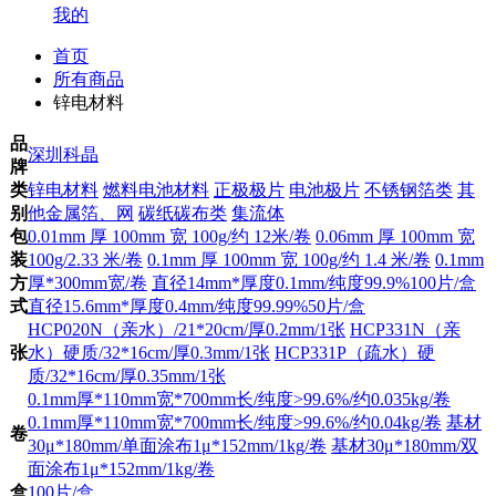
我的
首页
所有商品
锌电材料
品
深圳科晶
牌
类
锌电材料
燃料电池材料
正极极片
电池极片
不锈钢箔类
其
别
他金属箔、网
碳纸碳布类
集流体
包
0.01mm 厚 100mm 宽 100g/约 12米/卷
0.06mm 厚 100mm 宽
装
100g/2.33 米/卷
0.1mm 厚 100mm 宽 100g/约 1.4 米/卷
0.1mm
方
厚*300mm宽/卷
直径14mm*厚度0.1mm/纯度99.9%100片/盒
式
直径15.6mm*厚度0.4mm/纯度99.99%50片/盒
HCP020N（亲水）/21*20cm/厚0.2mm/1张
HCP331N（亲
张
水）硬质/32*16cm/厚0.3mm/1张
HCP331P（疏水）硬
质/32*16cm/厚0.35mm/1张
0.1mm厚*110mm宽*700mm长/纯度>99.6%/约0.035kg/卷
0.1mm厚*110mm宽*700mm长/纯度>99.6%/约0.04kg/卷
基材
卷
30μ*180mm/单面涂布1μ*152mm/1kg/卷
基材30μ*180mm/双
面涂布1μ*152mm/1kg/卷
盒
100片/盒