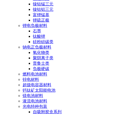
镍钴锰三元
镍钴铝三元
富锂锰基
锂硫正极
锂电负极材料
石墨
钛酸锂
硅粉硅碳类
钠电正负极材料
氧化物类
聚阴离子类
普鲁士类
负极硬碳
燃料电池材料
锌电材料
超级电容器材料
钙钛矿太阳能电池
镁电池材料
液流电池材料
光电特种包装
自吸附胶盒系列