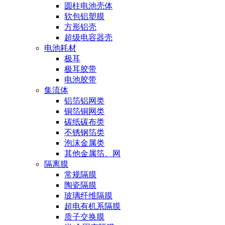
圆柱电池壳体
软包铝塑膜
方形铝壳
超级电容器壳
电池耗材
极耳
极耳胶带
电池胶带
集流体
铝箔铝网类
铜箔铜网类
碳纸碳布类
不锈钢箔类
泡沫金属类
其他金属箔、网
隔离膜
常规隔膜
陶瓷隔膜
玻璃纤维隔膜
超电有机系隔膜
质子交换膜