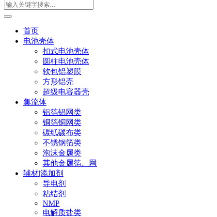
首页
电池壳体
扣式电池壳体
圆柱电池壳体
软包铝塑膜
方形铝壳
超级电容器壳
集流体
铝箔铝网类
铜箔铜网类
碳纸碳布类
不锈钢箔类
泡沫金属类
其他金属箔、网
辅材|添加剂
导电剂
粘结剂
NMP
电解质盐类