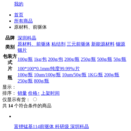
我的
首页
所有商品
原材料、前驱体
品牌
深圳科晶
原材料、前驱体
粘结剂
三元前驱体
新能源材料
铟源
类别
铟片
包装方
100g/瓶
1kg/包
200g/包
200g/瓶
250g/瓶
500g/瓶
50g/瓶
式
片
100*100*0.1mm/纯度99.99%/片
100g/瓶
10um/100g/瓶
10um/50g/瓶
1KG/瓶
200g/瓶
瓶
250g/瓶
800g/瓶
显示：
排序：
销量
价格↑
上架时间
仅显示有货：
共
14
个符合条件的商品
富锂锰基114前驱体 科研级 深圳科晶