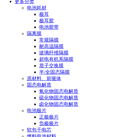
更多分类
电池耗材
极耳
极耳胶
电池胶带
隔离膜
常规隔膜
耐高温隔膜
玻璃纤维隔膜
超电有机系隔膜
质子交换膜
半/全固态隔膜
原材料、前驱体
固态电解质
氧化物固态电解质
硫化物固态电解质
卤化物固态电解质
电池极片
正极极片
负极极片
软包干电芯
燃料电池材料