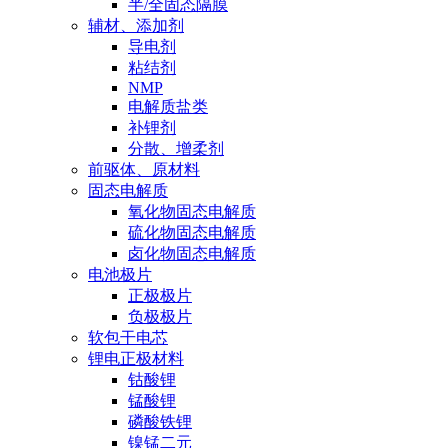
半/全固态隔膜
辅材、添加剂
导电剂
粘结剂
NMP
电解质盐类
补锂剂
分散、增柔剂
前驱体、原材料
固态电解质
氧化物固态电解质
硫化物固态电解质
卤化物固态电解质
电池极片
正极极片
负极极片
软包干电芯
锂电正极材料
钴酸锂
锰酸锂
磷酸铁锂
镍锰二元