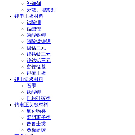
补锂剂
分散、增柔剂
锂电正极材料
钴酸锂
锰酸锂
磷酸铁锂
磷酸锰铁锂
镍锰二元
镍钴锰三元
镍钴铝三元
富锂锰基
锂硫正极
锂电负极材料
石墨
钛酸锂
硅粉硅碳类
钠电正负极材料
氧化物类
聚阴离子类
普鲁士类
负极硬碳