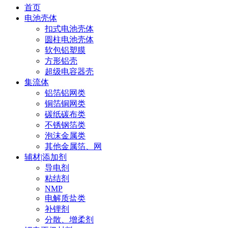
首页
电池壳体
扣式电池壳体
圆柱电池壳体
软包铝塑膜
方形铝壳
超级电容器壳
集流体
铝箔铝网类
铜箔铜网类
碳纸碳布类
不锈钢箔类
泡沫金属类
其他金属箔、网
辅材|添加剂
导电剂
粘结剂
NMP
电解质盐类
补锂剂
分散、增柔剂