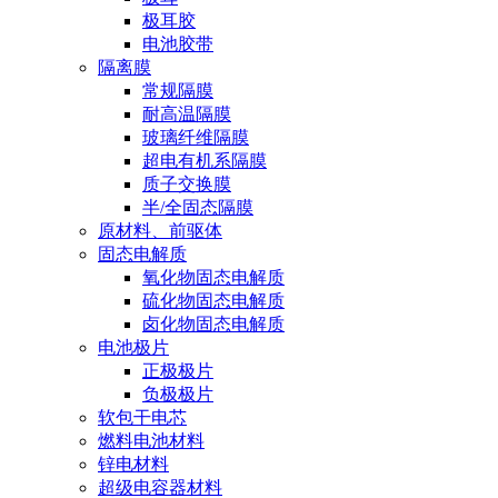
极耳胶
电池胶带
隔离膜
常规隔膜
耐高温隔膜
玻璃纤维隔膜
超电有机系隔膜
质子交换膜
半/全固态隔膜
原材料、前驱体
固态电解质
氧化物固态电解质
硫化物固态电解质
卤化物固态电解质
电池极片
正极极片
负极极片
软包干电芯
燃料电池材料
锌电材料
超级电容器材料