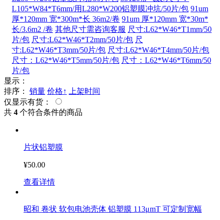
L105*W84*T6mm/用L280*W200铝塑膜冲坑/50片/包
91um
厚*120mm 宽*300m*长 36m2/卷
91um 厚*120mm 宽*30m*
长/3.6m2 /卷
其他尺寸需咨询客服
尺寸:L62*W46*T1mm/50
片/包
尺寸:L62*W46*T2mm/50片/包
尺
寸:L62*W46*T3mm/50片/包
尺寸:L62*W46*T4mm/50片/包
尺寸：L62*W46*T5mm/50片/包
尺寸：L62*W46*T6mm/50
片/包
显示：
排序：
销量
价格↑
上架时间
仅显示有货：
共
4
个符合条件的商品
片状铝塑膜
¥50.00
查看详情
昭和 卷状 软包电池壳体 铝塑膜 113μmT 可定制宽幅