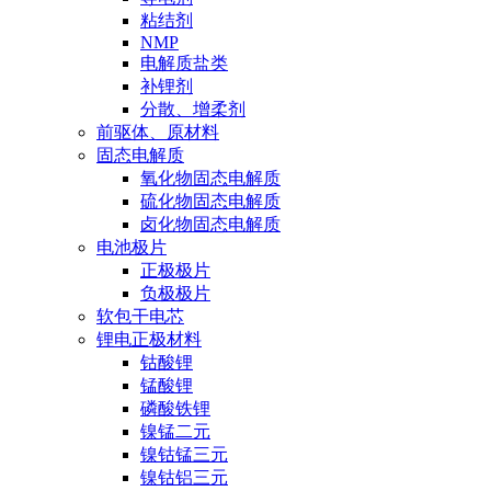
粘结剂
NMP
电解质盐类
补锂剂
分散、增柔剂
前驱体、原材料
固态电解质
氧化物固态电解质
硫化物固态电解质
卤化物固态电解质
电池极片
正极极片
负极极片
软包干电芯
锂电正极材料
钴酸锂
锰酸锂
磷酸铁锂
镍锰二元
镍钴锰三元
镍钴铝三元