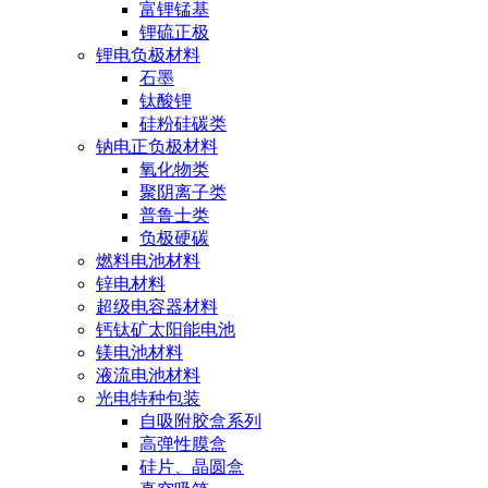
富锂锰基
锂硫正极
锂电负极材料
石墨
钛酸锂
硅粉硅碳类
钠电正负极材料
氧化物类
聚阴离子类
普鲁士类
负极硬碳
燃料电池材料
锌电材料
超级电容器材料
钙钛矿太阳能电池
镁电池材料
液流电池材料
光电特种包装
自吸附胶盒系列
高弹性膜盒
硅片、晶圆盒