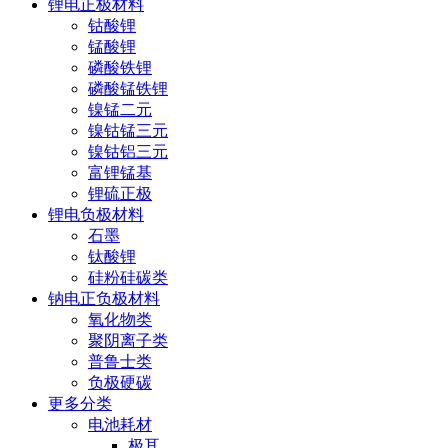
锂电正极材料
钴酸锂
锰酸锂
磷酸铁锂
磷酸锰铁锂
镍锰二元
镍钴锰三元
镍钴铝三元
富锂锰基
锂硫正极
锂电负极材料
石墨
钛酸锂
硅粉硅碳类
钠电正负极材料
氧化物类
聚阴离子类
普鲁士类
负极硬碳
更多分类
电池耗材
极耳