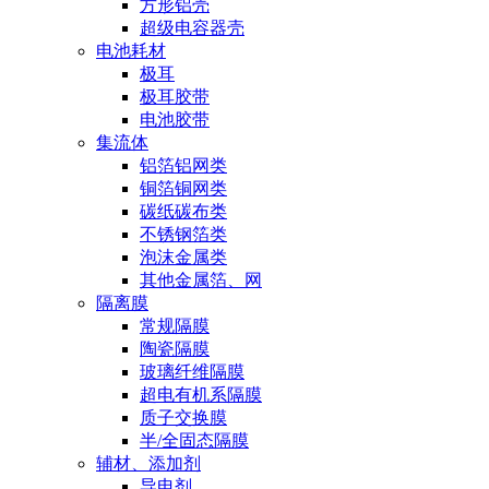
方形铝壳
超级电容器壳
电池耗材
极耳
极耳胶带
电池胶带
集流体
铝箔铝网类
铜箔铜网类
碳纸碳布类
不锈钢箔类
泡沫金属类
其他金属箔、网
隔离膜
常规隔膜
陶瓷隔膜
玻璃纤维隔膜
超电有机系隔膜
质子交换膜
半/全固态隔膜
辅材、添加剂
导电剂