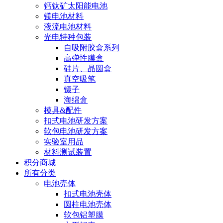
钙钛矿太阳能电池
镁电池材料
液流电池材料
光电特种包装
自吸附胶盒系列
高弹性膜盒
硅片、晶圆盒
真空吸笔
镊子
海绵盒
模具&配件
扣式电池研发方案
软包电池研发方案
实验室用品
材料测试装置
积分商城
所有分类
电池壳体
扣式电池壳体
圆柱电池壳体
软包铝塑膜