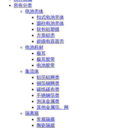
所有分类
电池壳体
扣式电池壳体
圆柱电池壳体
软包铝塑膜
方形铝壳
超级电容器壳
电池耗材
极耳
极耳胶带
电池胶带
集流体
铝箔铝网类
铜箔铜网类
碳纸碳布类
不锈钢箔类
泡沫金属类
其他金属箔、网
隔离膜
常规隔膜
陶瓷隔膜