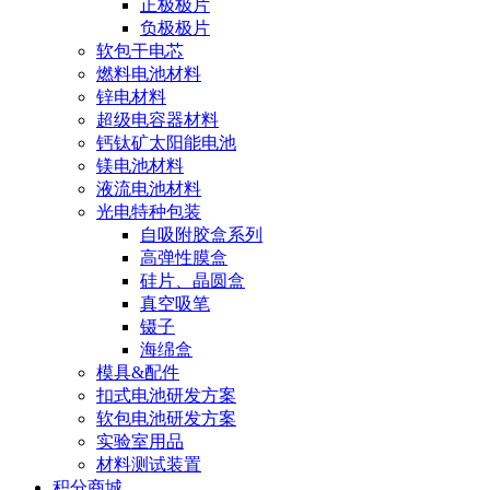
正极极片
负极极片
软包干电芯
燃料电池材料
锌电材料
超级电容器材料
钙钛矿太阳能电池
镁电池材料
液流电池材料
光电特种包装
自吸附胶盒系列
高弹性膜盒
硅片、晶圆盒
真空吸笔
镊子
海绵盒
模具&配件
扣式电池研发方案
软包电池研发方案
实验室用品
材料测试装置
积分商城