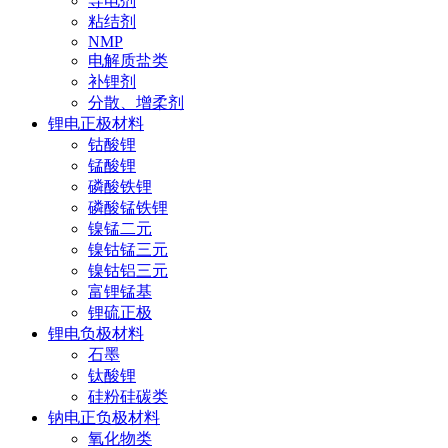
导电剂
粘结剂
NMP
电解质盐类
补锂剂
分散、增柔剂
锂电正极材料
钴酸锂
锰酸锂
磷酸铁锂
磷酸锰铁锂
镍锰二元
镍钴锰三元
镍钴铝三元
富锂锰基
锂硫正极
锂电负极材料
石墨
钛酸锂
硅粉硅碳类
钠电正负极材料
氧化物类