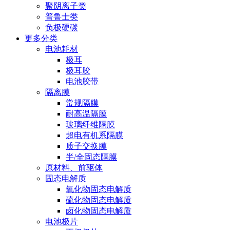
聚阴离子类
普鲁士类
负极硬碳
更多分类
电池耗材
极耳
极耳胶
电池胶带
隔离膜
常规隔膜
耐高温隔膜
玻璃纤维隔膜
超电有机系隔膜
质子交换膜
半/全固态隔膜
原材料、前驱体
固态电解质
氧化物固态电解质
硫化物固态电解质
卤化物固态电解质
电池极片