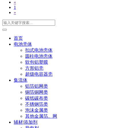
«
1
»
首页
电池壳体
扣式电池壳体
圆柱电池壳体
软包铝塑膜
方形铝壳
超级电容器壳
集流体
铝箔铝网类
铜箔铜网类
碳纸碳布类
不锈钢箔类
泡沫金属类
其他金属箔、网
辅材|添加剂