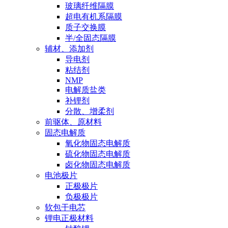
玻璃纤维隔膜
超电有机系隔膜
质子交换膜
半/全固态隔膜
辅材、添加剂
导电剂
粘结剂
NMP
电解质盐类
补锂剂
分散、增柔剂
前驱体、原材料
固态电解质
氧化物固态电解质
硫化物固态电解质
卤化物固态电解质
电池极片
正极极片
负极极片
软包干电芯
锂电正极材料