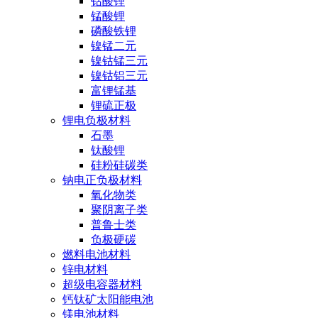
钴酸锂
锰酸锂
磷酸铁锂
镍锰二元
镍钴锰三元
镍钴铝三元
富锂锰基
锂硫正极
锂电负极材料
石墨
钛酸锂
硅粉硅碳类
钠电正负极材料
氧化物类
聚阴离子类
普鲁士类
负极硬碳
燃料电池材料
锌电材料
超级电容器材料
钙钛矿太阳能电池
镁电池材料