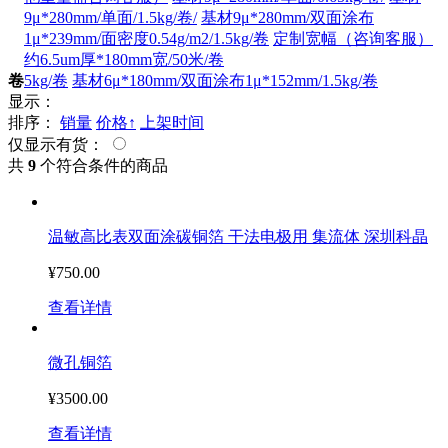
9μ*280mm/单面/1.5kg/卷/
基材9μ*280mm/双面涂布
1μ*239mm/面密度0.54g/m2/1.5kg/卷
定制宽幅（咨询客服）
约6.5um厚*180mm宽/50米/卷
卷
5kg/卷
基材6μ*180mm/双面涂布1μ*152mm/1.5kg/卷
显示：
排序：
销量
价格↑
上架时间
仅显示有货：
共
9
个符合条件的商品
温敏高比表双面涂碳铜箔 干法电极用 集流体 深圳科晶
¥750.00
查看详情
微孔铜箔
¥3500.00
查看详情