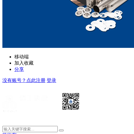
移动端
加入收藏
分享
没有账号？点此注册
登录