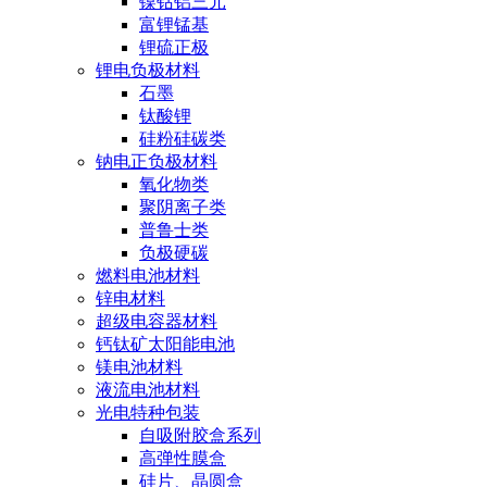
镍钴铝三元
富锂锰基
锂硫正极
锂电负极材料
石墨
钛酸锂
硅粉硅碳类
钠电正负极材料
氧化物类
聚阴离子类
普鲁士类
负极硬碳
燃料电池材料
锌电材料
超级电容器材料
钙钛矿太阳能电池
镁电池材料
液流电池材料
光电特种包装
自吸附胶盒系列
高弹性膜盒
硅片、晶圆盒