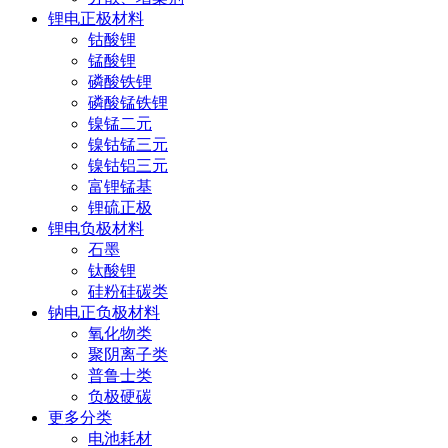
锂电正极材料
钴酸锂
锰酸锂
磷酸铁锂
磷酸锰铁锂
镍锰二元
镍钴锰三元
镍钴铝三元
富锂锰基
锂硫正极
锂电负极材料
石墨
钛酸锂
硅粉硅碳类
钠电正负极材料
氧化物类
聚阴离子类
普鲁士类
负极硬碳
更多分类
电池耗材