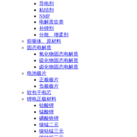
导电剂
粘结剂
NMP
电解质盐类
补锂剂
分散、增柔剂
前驱体、原材料
固态电解质
氧化物固态电解质
硫化物固态电解质
卤化物固态电解质
电池极片
正极极片
负极极片
软包干电芯
锂电正极材料
钴酸锂
锰酸锂
磷酸铁锂
镍锰二元
镍钴锰三元