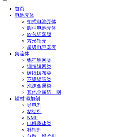
首页
电池壳体
扣式电池壳体
圆柱电池壳体
软包铝塑膜
方形铝壳
超级电容器壳
集流体
铝箔铝网类
铜箔铜网类
碳纸碳布类
不锈钢箔类
泡沫金属类
其他金属箔、网
辅材|添加剂
导电剂
粘结剂
NMP
电解质盐类
补锂剂
分散、增柔剂