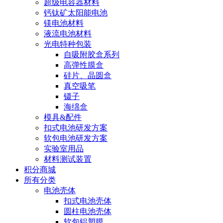
超级电容器材料
钙钛矿太阳能电池
镁电池材料
液流电池材料
光电特种包装
自吸附胶盒系列
高弹性膜盒
硅片、晶圆盒
真空吸笔
镊子
海绵盒
模具&配件
扣式电池研发方案
软包电池研发方案
实验室用品
材料测试装置
积分商城
所有分类
电池壳体
扣式电池壳体
圆柱电池壳体
软包铝塑膜