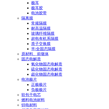
极耳
极耳胶
电池胶带
隔离膜
常规隔膜
耐高温隔膜
玻璃纤维隔膜
超电有机系隔膜
质子交换膜
半/全固态隔膜
原材料、前驱体
固态电解质
氧化物固态电解质
硫化物固态电解质
卤化物固态电解质
电池极片
正极极片
负极极片
软包干电芯
燃料电池材料
锌电材料