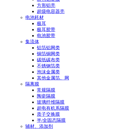
方形铝壳
超级电容器壳
电池耗材
极耳
极耳胶带
电池胶带
集流体
铝箔铝网类
铜箔铜网类
碳纸碳布类
不锈钢箔类
泡沫金属类
其他金属箔、网
隔离膜
常规隔膜
陶瓷隔膜
玻璃纤维隔膜
超电有机系隔膜
质子交换膜
半/全固态隔膜
辅材、添加剂