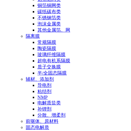
铜箔铜网类
碳纸碳布类
不锈钢箔类
泡沫金属类
其他金属箔、网
隔离膜
常规隔膜
陶瓷隔膜
玻璃纤维隔膜
超电有机系隔膜
质子交换膜
半/全固态隔膜
辅材、添加剂
导电剂
粘结剂
NMP
电解质盐类
补锂剂
分散、增柔剂
前驱体、原材料
固态电解质