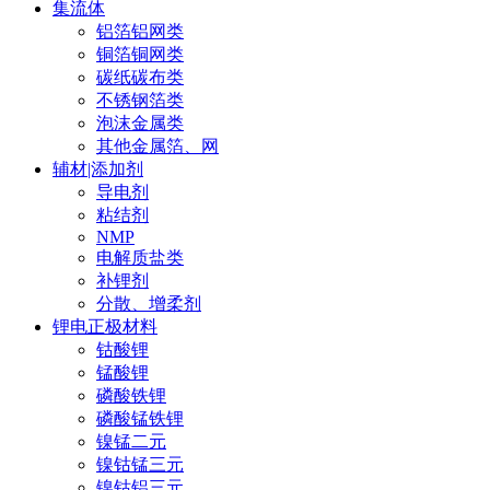
集流体
铝箔铝网类
铜箔铜网类
碳纸碳布类
不锈钢箔类
泡沫金属类
其他金属箔、网
辅材|添加剂
导电剂
粘结剂
NMP
电解质盐类
补锂剂
分散、增柔剂
锂电正极材料
钴酸锂
锰酸锂
磷酸铁锂
磷酸锰铁锂
镍锰二元
镍钴锰三元
镍钴铝三元