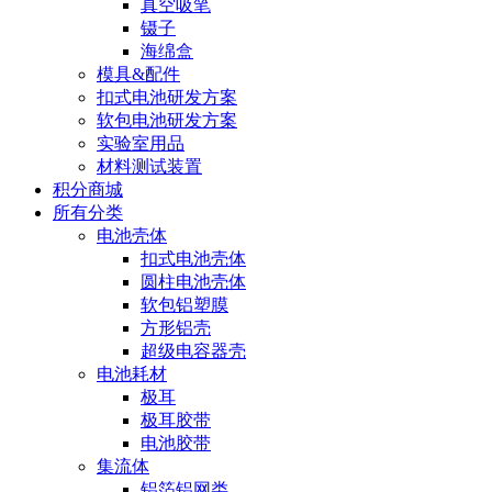
真空吸笔
镊子
海绵盒
模具&配件
扣式电池研发方案
软包电池研发方案
实验室用品
材料测试装置
积分商城
所有分类
电池壳体
扣式电池壳体
圆柱电池壳体
软包铝塑膜
方形铝壳
超级电容器壳
电池耗材
极耳
极耳胶带
电池胶带
集流体
铝箔铝网类