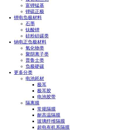
富锂锰基
锂硫正极
锂电负极材料
石墨
钛酸锂
硅粉硅碳类
钠电正负极材料
氧化物类
聚阴离子类
普鲁士类
负极硬碳
更多分类
电池耗材
极耳
极耳胶
电池胶带
隔离膜
常规隔膜
耐高温隔膜
玻璃纤维隔膜
超电有机系隔膜