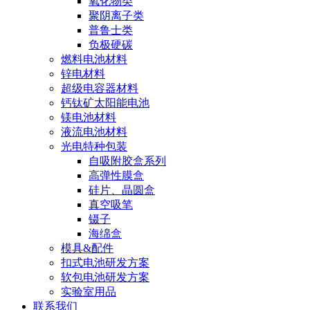
氧化物类
聚阴离子类
普鲁士类
负极硬碳
燃料电池材料
锌电材料
超级电容器材料
钙钛矿太阳能电池
镁电池材料
液流电池材料
光电特种包装
自吸附胶盒系列
高弹性膜盒
硅片、晶圆盒
真空吸笔
镊子
海绵盒
模具&配件
扣式电池研发方案
软包电池研发方案
实验室用品
联系我们