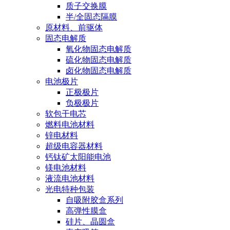
质子交换膜
半/全固态隔膜
原材料、前驱体
固态电解质
氧化物固态电解质
硫化物固态电解质
卤化物固态电解质
电池极片
正极极片
负极极片
软包干电芯
燃料电池材料
锌电材料
超级电容器材料
钙钛矿太阳能电池
镁电池材料
液流电池材料
光电特种包装
自吸附胶盒系列
高弹性膜盒
硅片、晶圆盒