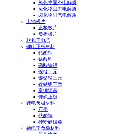
氧化物固态电解质
硫化物固态电解质
卤化物固态电解质
电池极片
正极极片
负极极片
软包干电芯
锂电正极材料
钴酸锂
锰酸锂
磷酸铁锂
镍锰二元
镍钴锰三元
镍钴铝三元
富锂锰基
锂硫正极
锂电负极材料
石墨
钛酸锂
硅粉硅碳类
钠电正负极材料