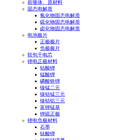
前驱体、原材料
固态电解质
氧化物固态电解质
硫化物固态电解质
卤化物固态电解质
电池极片
正极极片
负极极片
软包干电芯
锂电正极材料
钴酸锂
锰酸锂
磷酸铁锂
镍锰二元
镍钴锰三元
镍钴铝三元
富锂锰基
锂硫正极
锂电负极材料
石墨
钛酸锂