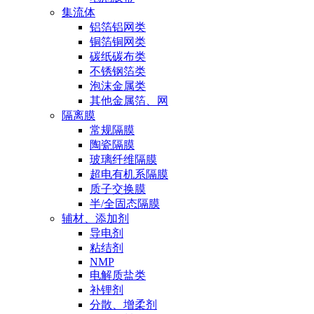
集流体
铝箔铝网类
铜箔铜网类
碳纸碳布类
不锈钢箔类
泡沫金属类
其他金属箔、网
隔离膜
常规隔膜
陶瓷隔膜
玻璃纤维隔膜
超电有机系隔膜
质子交换膜
半/全固态隔膜
辅材、添加剂
导电剂
粘结剂
NMP
电解质盐类
补锂剂
分散、增柔剂