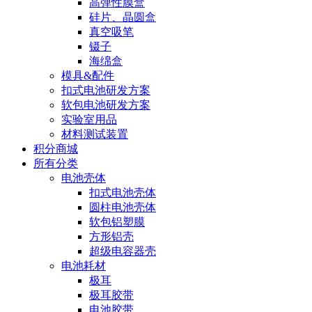
高弹性膜盒
硅片、晶圆盒
真空吸笔
镊子
海绵盒
模具&配件
扣式电池研发方案
软包电池研发方案
实验室用品
材料测试装置
积分商城
所有分类
电池壳体
扣式电池壳体
圆柱电池壳体
软包铝塑膜
方形铝壳
超级电容器壳
电池耗材
极耳
极耳胶带
电池胶带