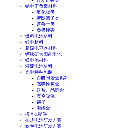
硅粉硅碳类
钠电正负极材料
氧化物类
聚阴离子类
普鲁士类
负极硬碳
燃料电池材料
锌电材料
超级电容器材料
钙钛矿太阳能电池
镁电池材料
液流电池材料
光电特种包装
自吸附胶盒系列
高弹性膜盒
硅片、晶圆盒
真空吸笔
镊子
海绵盒
模具&配件
扣式电池研发方案
软包电池研发方案