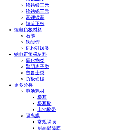
镍钴锰三元
镍钴铝三元
富锂锰基
锂硫正极
锂电负极材料
石墨
钛酸锂
硅粉硅碳类
钠电正负极材料
氧化物类
聚阴离子类
普鲁士类
负极硬碳
更多分类
电池耗材
极耳
极耳胶
电池胶带
隔离膜
常规隔膜
耐高温隔膜