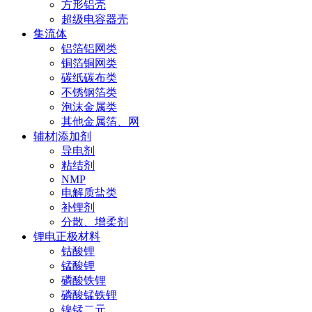
方形铝壳
超级电容器壳
集流体
铝箔铝网类
铜箔铜网类
碳纸碳布类
不锈钢箔类
泡沫金属类
其他金属箔、网
辅材|添加剂
导电剂
粘结剂
NMP
电解质盐类
补锂剂
分散、增柔剂
锂电正极材料
钴酸锂
锰酸锂
磷酸铁锂
磷酸锰铁锂
镍锰二元