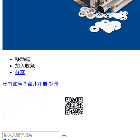
移动端
加入收藏
分享
没有账号？点此注册
登录