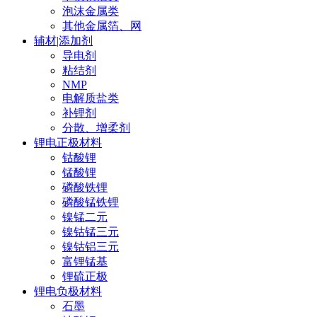
泡沫金属类
其他金属箔、网
辅材|添加剂
导电剂
粘结剂
NMP
电解质盐类
补锂剂
分散、增柔剂
锂电正极材料
钴酸锂
锰酸锂
磷酸铁锂
磷酸锰铁锂
镍锰二元
镍钴锰三元
镍钴铝三元
富锂锰基
锂硫正极
锂电负极材料
石墨