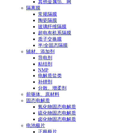
其他金属箔、网
隔离膜
常规隔膜
陶瓷隔膜
玻璃纤维隔膜
超电有机系隔膜
质子交换膜
半/全固态隔膜
辅材、添加剂
导电剂
粘结剂
NMP
电解质盐类
补锂剂
分散、增柔剂
前驱体、原材料
固态电解质
氧化物固态电解质
硫化物固态电解质
卤化物固态电解质
电池极片
正极极片