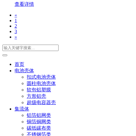
查看详情
«
1
2
3
»
首页
电池壳体
扣式电池壳体
圆柱电池壳体
软包铝塑膜
方形铝壳
超级电容器壳
集流体
铝箔铝网类
铜箔铜网类
碳纸碳布类
不锈钢箔类