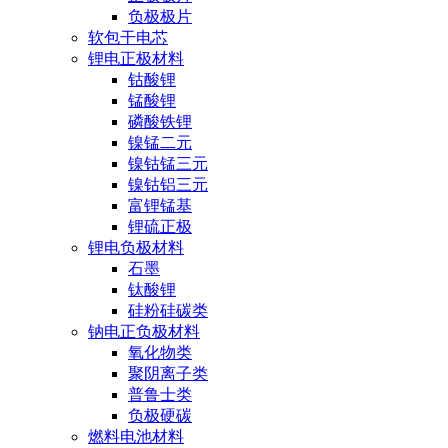
负极极片
软包干电芯
锂电正极材料
钴酸锂
锰酸锂
磷酸铁锂
镍锰二元
镍钴锰三元
镍钴铝三元
富锂锰基
锂硫正极
锂电负极材料
石墨
钛酸锂
硅粉硅碳类
钠电正负极材料
氧化物类
聚阴离子类
普鲁士类
负极硬碳
燃料电池材料