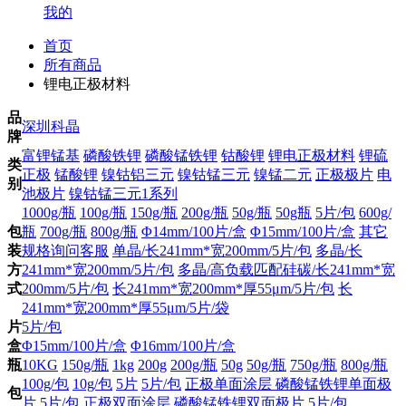
我的
首页
所有商品
锂电正极材料
品
深圳科晶
牌
富锂锰基
磷酸铁锂
磷酸锰铁锂
钴酸锂
锂电正极材料
锂硫
类
正极
锰酸锂
镍钴铝三元
镍钴锰三元
镍锰二元
正极极片
电
别
池极片
镍钴锰三元1系列
1000g/瓶
100g/瓶
150g/瓶
200g/瓶
50g/瓶
50g瓶
5片/包
600g/
包
瓶
700g/瓶
800g/瓶
Φ14mm/100片/盒
Φ15mm/100片/盒
其它
装
规格询问客服
单晶/长241mm*宽200mm/5片/包
多晶/长
方
241mm*宽200mm/5片/包
多晶/高负载匹配硅碳/长241mm*宽
式
200mm/5片/包
长241mm*宽200mm*厚55μm/5片/包
长
241mm*宽200mm*厚55μm/5片/袋
片
5片/包
盒
Φ15mm/100片/盒
Φ16mm/100片/盒
瓶
10KG
150g/瓶
1kg
200g
200g/瓶
50g
50g/瓶
750g/瓶
800g/瓶
100g/包
10g/包
5片
5片/包
正极单面涂层 磷酸锰铁锂单面极
包
片 5片/包
正极双面涂层 磷酸锰铁锂双面极片 5片/包