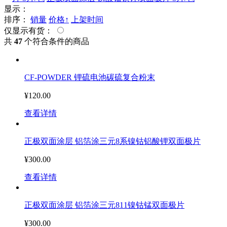
显示：
排序：
销量
价格↑
上架时间
仅显示有货：
共
47
个符合条件的商品
CF-POWDER 锂硫电池碳硫复合粉末
¥120.00
查看详情
正极双面涂层 铝箔涂三元8系镍钴铝酸锂双面极片
¥300.00
查看详情
正极双面涂层 铝箔涂三元811镍钴锰双面极片
¥300.00