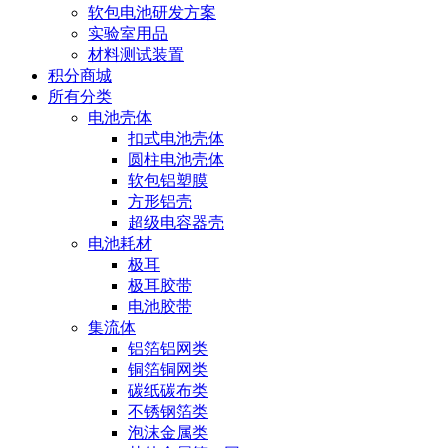
软包电池研发方案
实验室用品
材料测试装置
积分商城
所有分类
电池壳体
扣式电池壳体
圆柱电池壳体
软包铝塑膜
方形铝壳
超级电容器壳
电池耗材
极耳
极耳胶带
电池胶带
集流体
铝箔铝网类
铜箔铜网类
碳纸碳布类
不锈钢箔类
泡沫金属类