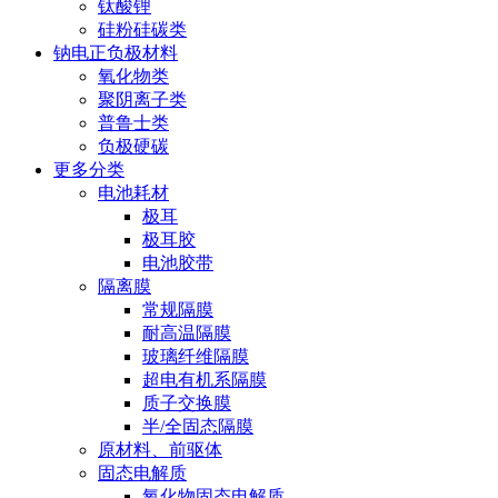
钛酸锂
硅粉硅碳类
钠电正负极材料
氧化物类
聚阴离子类
普鲁士类
负极硬碳
更多分类
电池耗材
极耳
极耳胶
电池胶带
隔离膜
常规隔膜
耐高温隔膜
玻璃纤维隔膜
超电有机系隔膜
质子交换膜
半/全固态隔膜
原材料、前驱体
固态电解质
氧化物固态电解质