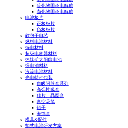
硫化物固态电解质
卤化物固态电解质
电池极片
正极极片
负极极片
软包干电芯
燃料电池材料
锌电材料
超级电容器材料
钙钛矿太阳能电池
镁电池材料
液流电池材料
光电特种包装
自吸附胶盒系列
高弹性膜盒
硅片、晶圆盒
真空吸笔
镊子
海绵盒
模具&配件
扣式电池研发方案